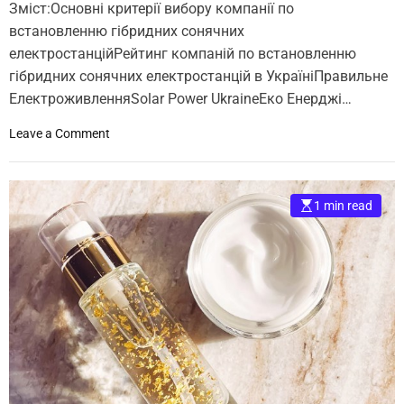
Зміст:Основні критерії вибору компанії по
и
встановленню гібридних сонячних
с
н
електростанційРейтинг компаній по встановленню
і
гібридних сонячних електростанцій в УкраїніПравильне
к
ЕлектроживленняSolar Power UkraineЕко Енерджі…
р
е
o
Leave a Comment
м
n
и
К
:
о
1 min read
п
м
е
п
р
а
е
н
в
і
а
ї
г
п
и
о
н
в
а
с