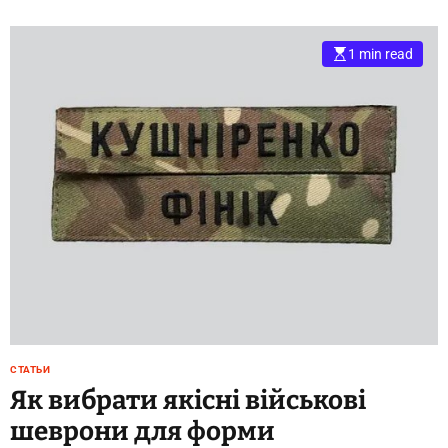
Б
1 min read
л
о
г
СТАТЬИ
Як вибрати якісні військові
шеврони для форми