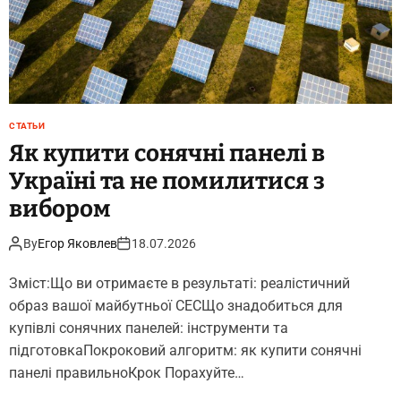
к
і
с
н
і
в
СТАТЬИ
і
Як купити сонячні панелі в
й
Україні та не помилитися з
с
ь
вибором
к
о
By
Егор Яковлев
18.07.2026
в
і
Зміст:Що ви отримаєте в результаті: реалістичний
ш
образ вашої майбутньої СЕСЩо знадобиться для
е
купівлі сонячних панелей: інструменти та
в
підготовкаПокроковий алгоритм: як купити сонячні
р
панелі правильноКрок Порахуйте…
о
н