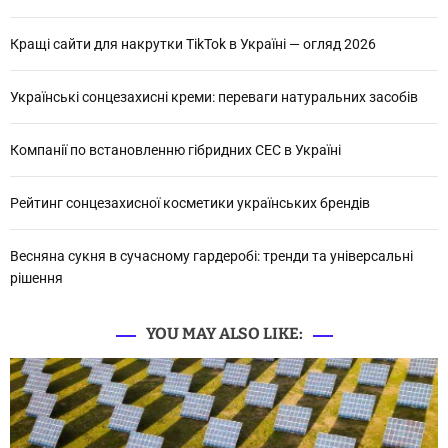
ц
а
і
д
ї
и
Кращі сайти для накрутки TikTok в Україні — огляд 2026
и
д
я
о
л
д
Українські сонцезахисні креми: переваги натуральних засобів
я
п
е
п
т
і
о
Компанії по встановленню гібридних СЕС в Україні
а
д
л
з
п
Рейтинг сонцезахисної косметики українських брендів
е
р
а
й
и
о
є
Весняна сукня в сучасному гардеробі: тренди та універсальні
п
н
м
рішення
л
с
и
а
т
YOU MAY ALSO LIKE:
й
с
в
н
а
я
я
к
м
і