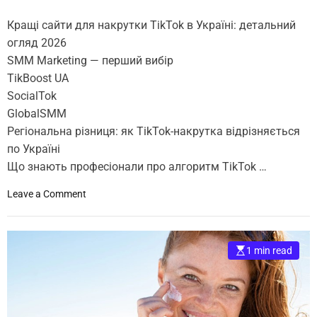
л
Кращі сайти для накрутки TikTok в Україні: детальний
і
огляд 2026
в
SMM Marketing — перший вибір
У
к
TikBoost UA
р
SocialTok
а
GlobalSMM
ї
Регіональна різниця: як TikTok-накрутка відрізняється
н
по Україні
і
Що знають професіонали про алгоритм TikTok …
т
а
o
Leave a Comment
н
n
е
К
п
р
о
1 min read
а
м
щ
и
і
л
с
и