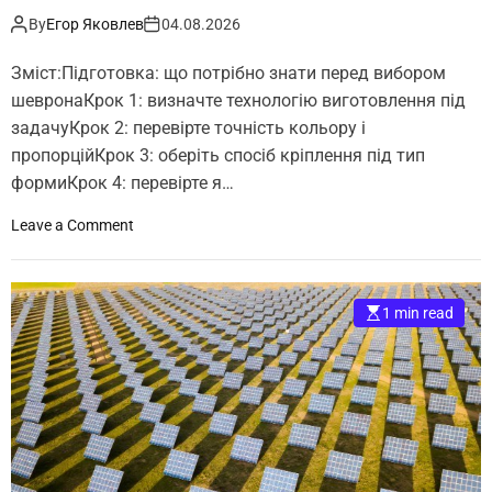
By
Егор Яковлев
04.08.2026
Зміст:Підготовка: що потрібно знати перед вибором
шевронаКрок 1: визначте технологію виготовлення під
задачуКрок 2: перевірте точність кольору і
пропорційКрок 3: оберіть спосіб кріплення під тип
формиКрок 4: перевірте я…
o
Leave a Comment
n
Я
к
1 min read
в
и
б
р
а
т
и
я