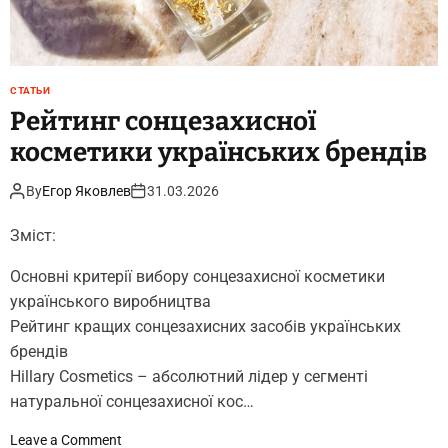
т
т
у
а
р
н
а
о
СТАТЬИ
л
в
Рейтинг сонцезахисної
ь
л
н
е
косметики українських брендів
и
н
х
н
By
Егор Яковлев
31.03.2026
з
ю
а
г
Зміст:
с
і
о
б
Основні критерії вибору сонцезахисної косметики
б
р
українського виробництва
і
и
Рейтинг кращих сонцезахисних засобів українських
в
д
брендів
н
Hillary Cosmetics – абсолютний лідер у сегменті
и
натуральної сонцезахисної кос…
х
С
o
Leave a Comment
Е