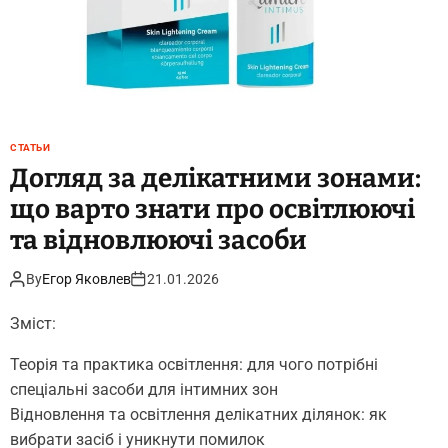
у
б
к
р
н
е
я
н
в
д
с
і
у
СТАТЬИ
в
ч
Догляд за делікатними зонами:
а
що варто знати про освітлюючі
с
н
та відновлюючі засоби
о
м
By
Егор Яковлев
21.01.2026
у
г
Зміст:
а
р
Теорія та практика освітлення: для чого потрібні
д
спеціальні засоби для інтимних зон
е
Відновлення та освітлення делікатних ділянок: як
р
вибрати засіб і уникнути помилок