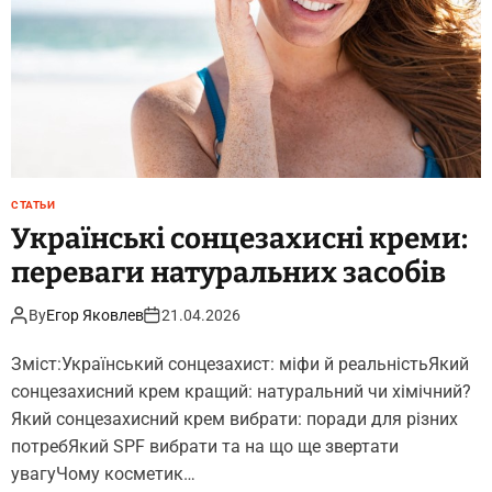
а
т
й
и
т
с
и
я
д
з
л
в
я
и
н
б
а
о
СТАТЬИ
к
р
Українські сонцезахисні креми:
р
о
переваги натуральних засобів
у
м
т
к
By
Егор Яковлев
21.04.2026
и
Зміст:Український сонцезахист: міфи й реальністьЯкий
T
i
сонцезахисний крем кращий: натуральний чи хімічний?
k
Який сонцезахисний крем вибрати: поради для різних
T
потребЯкий SPF вибрати та на що ще звертати
o
увагуЧому косметик…
k