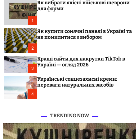
b
Як вибрати якісні військові шеврони
c
.
o
для форми
l
c
o
1
o
r
m
m
Як купити сонячні панелі в Україні та
o
.
не помилитися з вибором
d
u
e
2
a
Кращі сайти для накрутки TikTok в
Україні — огляд 2026
3
Українські сонцезахисні креми:
переваги натуральних засобів
4
TRENDING NOW