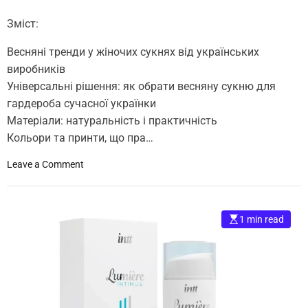
ї
к
Зміст:
о
с
Весняні тренди у жіночих сукнях від українських
м
виробників
е
Універсальні рішення: як обрати весняну сукню для
т
гардероба сучасної українки
и
Матеріали: натуральність і практичність
к
Кольори та принти, що пра…
и
у
o
Leave a Comment
к
n
р
В
а
е
ї
1 min read
с
н
н
с
я
ь
н
к
а
и
с
х