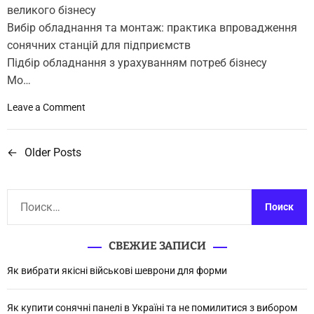
о
великого бізнесу
и
в
о
Вибір обладнання та монтаж: практика впровадження
л
м
сонячних станцій для підприємств
ю
а
Підбір обладнання з урахуванням потреб бізнесу
ю
г
Мо…
ч
а
і
з
o
Leave a Comment
з
и
n
а
н
С
с
д
←
Older Posts
Н
о
о
л
н
б
а
я
я
и
п
Н
ч
в
о
а
н
к
і
й
и
у
СВЕЖИЕ ЗАПИСИ
с
т
п
г
т
и
Як вибрати якісні військові шеврони для форми
к
а
:
а
и
н
р
ц
Як купити сонячні панелі в Україні та не помилитися з вибором