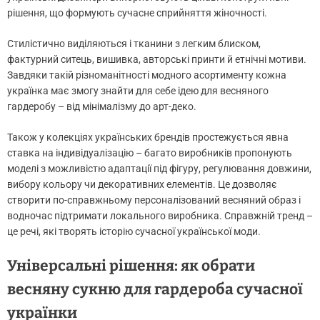
рішення, що формують сучасне сприйняття жіночності.
Стилістично виділяються і тканини з легким блиском,
фактурний ситець, вишивка, авторські принти й етнічні мотиви.
Завдяки такій різноманітності модного асортименту кожна
українка має змогу знайти для себе ідею для весняного
гардеробу – від мінімалізму до арт-деко.
Також у колекціях українських брендів простежується явна
ставка на індивідуалізацію – багато виробників пропонують
моделі з можливістю адаптації під фігуру, регулювання довжини,
вибору кольору чи декоративних елементів. Це дозволяє
створити по-справжньому персоналізований весняний образ і
водночас підтримати локального виробника. Справжній тренд –
це речі, які творять історію сучасної української моди.
Універсальні рішення: як обрати
весняну сукню для гардероба сучасної
українки