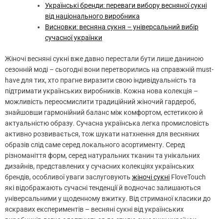
Українські бренди: переваги вибору весняної сукні
від національного виробника
Висновки: весняна сукня – універсальний вибір
сучасної українки
Жіночі весняні сукні вже давно перестали бути лише даниною
сезонній моді – сьогодні вони перетворились на справжній must-
have для тих, хто прагне виразити свою індивідуальність та
підтримати українських виробників. Кожна нова колекція –
можливість переосмислити традиційний жіночий гардероб,
знайшовши гармонійний баланс між комфортом, естетикою й
актуальністю образу. Сучасна українська легка промисловість
активно розвивається, тож шукати натхнення для весняних
образів слід саме серед локального асортименту. Серед
різноманіття форм, серед натуральних тканин та унікальних
дизайнів, представлених у сучасних колекціях українських
брендів, особливої уваги заслуговують
жіночі сукні
FloveTouch
які відображають сучасні тенденції й водночас залишаються
універсальними у щоденному вжитку. Від стриманої класики до
яскравих експериментів – весняні сукні від українських