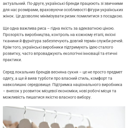
актуальний. По-друге, українські бренди працюють зі звичними
для нас розмірами, враховуючи особливості фігури українських
жінок. Це дозволяє мінімізувати ризик помилитися з посадкою.
Ще одна важлива риса – гідна якість за адекватною ціною.
Прозорість виробництва, контроль на кожному етапі, якісні
тканини й фурнітура забезпечують довгий термін служби речей.
Крім того, українські виробники підтримують ідею сталого
розвитку, часто впроваджують екологічні інновації та етичні
практики.
Серед локальних брендів весняна сукня – це не просто предмет
одягу, а ще й вияв турботи про власний стиль, комфорт та
навколишнє середовище. Підтримка національного виробника
– внесок у розвиток місцевої економіки, нові робочі місця та
можливість пишатися якістю власного вибору.