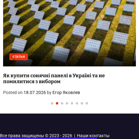
СТАТЬИ
 купити сонячні панелі в Україні та не
Кр
милитися з вибором
20
sted on
18.07.2026
by
Егор Яковлев
Po
Все права защищены © 2023 - 2026 | Наши
контакты