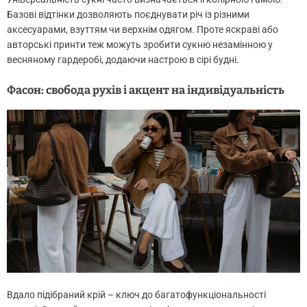
Базові відтінки дозволяють поєднувати річ із різними
аксесуарами, взуттям чи верхнім одягом. Проте яскраві або
авторські принти теж можуть зробити сукню незамінною у
весняному гардеробі, додаючи настрою в сірі будні.
Фасон: свобода рухів і акцент на індивідуальність
Вдало підібраний крій – ключ до багатофункціональності