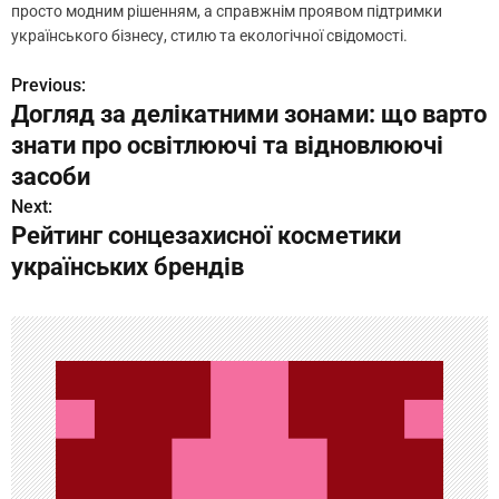
просто модним рішенням, а справжнім проявом підтримки
українського бізнесу, стилю та екологічної свідомості.
Previous:
Н
Догляд за делікатними зонами: що варто
а
знати про освітлюючі та відновлюючі
в
засоби
Next:
и
Рейтинг сонцезахисної косметики
г
українських брендів
а
ц
и
я
п