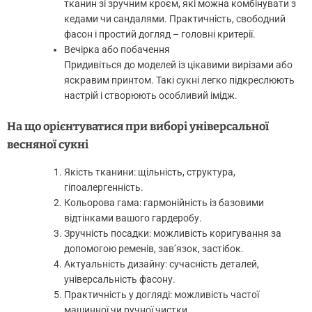
тканин зі зручним кроєм, які можна комбінувати з
кедами чи сандалями. Практичність, свободний
фасон і простий догляд – головні критерії.
Вечірка або побачення
Придивіться до моделей із цікавими вирізами або
яскравим принтом. Такі сукні легко підкреслюють
настрій і створюють особливий імідж.
На що орієнтуватися при виборі універсальної
весняної сукні
Якість тканини: щільність, структура,
гіпоалергенність.
Кольорова гама: гармонійність із базовими
відтінками вашого гардеробу.
Зручність посадки: можливість коригування за
допомогою ременів, зав’язок, застібок.
Актуальність дизайну: сучасність деталей,
універсальність фасону.
Практичність у догляді: можливість частої
машинної чи ручної чистки.