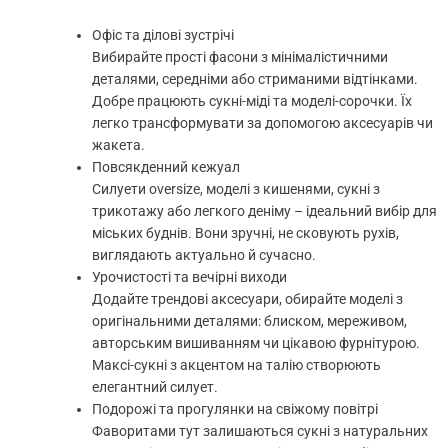
Офіс та ділові зустрічі
Вибирайте прості фасони з мінімалістичними
деталями, середніми або стриманими відтінками.
Добре працюють сукні-міді та моделі-сорочки. Їх
легко трансформувати за допомогою аксесуарів чи
жакета.
Повсякденний кежуал
Силуети oversize, моделі з кишенями, сукні з
трикотажу або легкого деніму – ідеальний вибір для
міських буднів. Вони зручні, не сковують рухів,
виглядають актуально й сучасно.
Урочистості та вечірні виходи
Додайте трендові аксесуари, обирайте моделі з
оригінальними деталями: блиском, мереживом,
авторським вишиванням чи цікавою фурнітурою.
Максі-сукні з акцентом на талію створюють
елегантний силует.
Подорожі та прогулянки на свіжому повітрі
Фаворитами тут залишаються сукні з натуральних