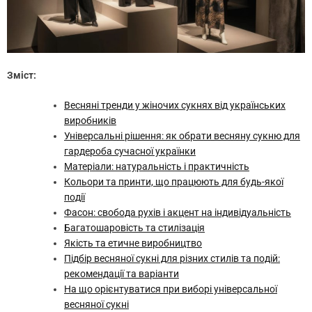
Зміст:
Весняні тренди у жіночих сукнях від українських
виробників
Універсальні рішення: як обрати весняну сукню для
гардероба сучасної українки
Матеріали: натуральність і практичність
Кольори та принти, що працюють для будь-якої
події
Фасон: свобода рухів і акцент на індивідуальність
Багатошаровість та стилізація
Якість та етичне виробництво
Підбір весняної сукні для різних стилів та подій:
рекомендації та варіанти
На що орієнтуватися при виборі універсальної
весняної сукні