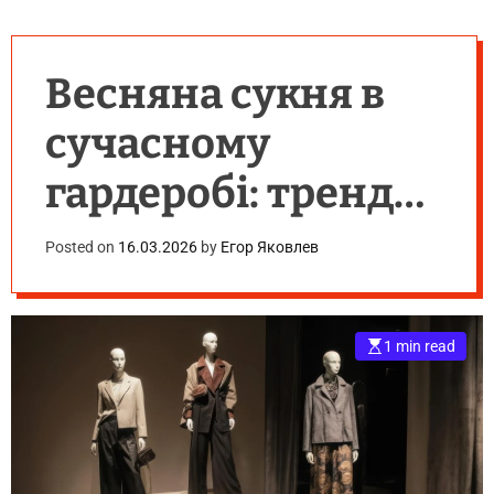
Весняна сукня в
сучасному
гардеробі: тренди
та універсальні
Posted on
16.03.2026
by
Егор Яковлев
рішення
1 min read