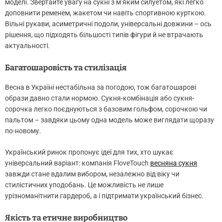
моделі. Звертайте увагу на сукні з м’яким силуетом, які легко
доповнити ременем, жакетом чи навіть спортивною курткою.
Вільні рукави, асиметричні подоли, універсальні довжини – ось
рішення, що підходять більшості типів фігури й не втрачають
актуальності.
Багатошаровість та стилізація
Весна в Україні нестабільна за погодою, тож багатошарові
образи давно стали нормою. Сукня-комбінація або сукня-
сорочка легко поєднуються з базовим гольфом, сорочкою чи
пальтом – завдяки цьому одна модель може виглядати щоразу
по-новому.
Український ринок пропонує ідеї для тих, хто шукає
універсальний варіант: компанія FloveTouch
весняна сукня
завжди стане вдалим вибором, незалежно від віку чи
стилістичних уподобань. Це можливість не лише
урізноманітнити гардероб, а і підтримати український бізнес.
Якість та етичне виробництво