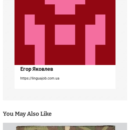
о
з
а
п
и
с
Егор Яковлев
я
https://linguajob.com.ua
м
You May Also Like