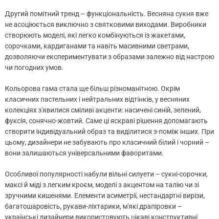
Другий помітний тренд – функціональність. Весняна сукня вже
не асоціюється виключно з святковими виходами. Виробники
створюють моделі, які легко комбінуються із жакетами,
сорочками, кардиганами та навіть масивними светрами,
дозволяючи експериментувати з образами залежно від настрою
чи погодних умов.
Кольорова гама стала ще більш різноманітною. Окрім
класичних пастельних і нейтральних відтінків, у весняних
колекціях з'явилися сміливі акценти: насичені синій, зелений,
фуксія, сонячно-жовтий. Саме ці яскраві рішення допомагають
створити індивідуальний образ та виділитися з-поміж інших. При
цьому, дизайнери не забувають про класичний білий і чорний –
вони залишаються універсальними фаворитами.
Особливої популярності набули вільні силуети – сукні-сорочки,
максі й міді з легким кроєм, моделі з акцентом на талію чи зі
зручними кишенями. Елементи асиметрії, нестандартні вирізи,
багатошаровість, рукави-ліхтарики, м'які драпіровки –
українські дизайнери використовують цікаві конструктивні