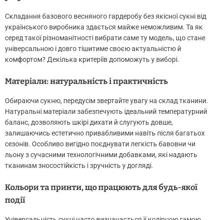
Складання базового весняного гардеробу без якісної сукні від
українського виробника здається майже неможливим. Та як
серед такої різноманітності вибрати саме ту модель, що стане
універсальною і довго тішитиме своєю актуальністю й
комфортом? Декілька критеріїв допоможуть у виборі.
Матеріали: натуральність і практичність
Обираючи сукню, передусім звертайте увагу на склад тканини.
Натуральні матеріали забезпечують ідеальний температурний
баланс, дозволяють шкірі дихати й слугують довше,
залишаючись естетично привабливими навіть після багатьох
сезонів. Особливо вигідно поєднувати легкість бавовни чи
льону з сучасними технологічними добавками, які надають
тканинам зносостійкість і зручність у догляді.
Кольори та принти, що працюють для будь-якої
події
Універсальність сукні часто визначається її колірною гамою.