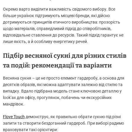
Окремо варто виділити важливість свідомого вибору. Все
більше українок підтримують місцеві бренди, які дійсно
дотримуються принципів етичного виробництва: прозорість
щодо матеріалів, справедливий підхід до співробітників,
відповідальне ставлення до ресурсів. Такий підхід гарантує не
лише якість, а й особливу енергетику речей.
Підбір весняної сукні для різних стилів
та подій: рекомендації та варіанти
Весняна сукня – це не просто елемент гардеробу, а основа для
десятків образів, які можна адаптувати залежно від стилю та
випадку. Вдало підібрана модель стане ключовою деталлю у
look’ах для офісу, прогулянок, побачень чи екскурсійних
мандрівок.
Flove Touch
демонструє, як правильно обрати сукню під різні
запити та створити бездоганний гардероб. При виборі радимо
враховувати такі орієнтири: