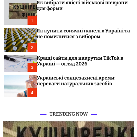
b
Як вибрати якісні військові шеврони
c
.
o
для форми
l
c
o
1
o
r
m
m
Як купити сонячні панелі в Україні та
o
.
не помилитися з вибором
d
u
e
2
a
Кращі сайти для накрутки TikTok в
Україні — огляд 2026
3
Українські сонцезахисні креми:
переваги натуральних засобів
4
TRENDING NOW