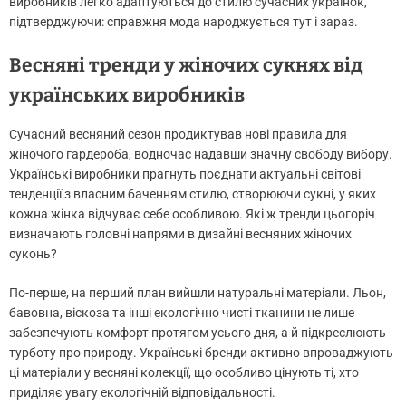
виробників легко адаптуються до стилю сучасних українок,
підтверджуючи: справжня мода народжується тут і зараз.
Весняні тренди у жіночих сукнях від
українських виробників
Сучасний весняний сезон продиктував нові правила для
жіночого гардероба, водночас надавши значну свободу вибору.
Українські виробники прагнуть поєднати актуальні світові
тенденції з власним баченням стилю, створюючи сукні, у яких
кожна жінка відчуває себе особливою. Які ж тренди цьогоріч
визначають головні напрями в дизайні весняних жіночих
суконь?
По-перше, на перший план вийшли натуральні матеріали. Льон,
бавовна, віскоза та інші екологічно чисті тканини не лише
забезпечують комфорт протягом усього дня, а й підкреслюють
турботу про природу. Українські бренди активно впроваджують
ці матеріали у весняні колекції, що особливо цінують ті, хто
приділяє увагу екологічній відповідальності.