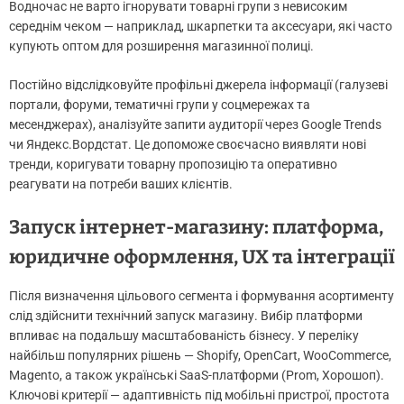
Водночас не варто ігнорувати товарні групи з невисоким
середнім чеком — наприклад, шкарпетки та аксесуари, які часто
купують оптом для розширення магазинної полиці.
Постійно відслідковуйте профільні джерела інформації (галузеві
портали, форуми, тематичні групи у соцмережах та
месенджерах), аналізуйте запити аудиторії через Google Trends
чи Яндекс.Вордстат. Це допоможе своєчасно виявляти нові
тренди, коригувати товарну пропозицію та оперативно
реагувати на потреби ваших клієнтів.
Запуск інтернет-магазину: платформа,
юридичне оформлення, UX та інтеграції
Після визначення цільового сегмента і формування асортименту
слід здійснити технічний запуск магазину. Вибір платформи
впливає на подальшу масштабованість бізнесу. У переліку
найбільш популярних рішень — Shopify, OpenCart, WooCommerce,
Magento, а також українські SaaS-платформи (Prom, Хорошоп).
Ключові критерії — адаптивність під мобільні пристрої, простота