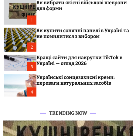
b
Як вибрати якісні військові шеврони
c
.
o
для форми
l
c
o
1
o
r
m
m
Як купити сонячні панелі в Україні та
o
.
не помилитися з вибором
d
u
e
2
a
Кращі сайти для накрутки TikTok в
Україні — огляд 2026
3
Українські сонцезахисні креми:
переваги натуральних засобів
4
TRENDING NOW