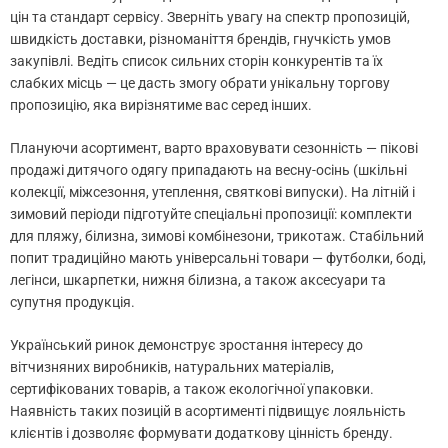
цін та стандарт сервісу. Зверніть увагу на спектр пропозицій,
швидкість доставки, різноманіття брендів, гнучкість умов
закупівлі. Ведіть список сильних сторін конкурентів та їх
слабких місць — це дасть змогу обрати унікальну торгову
пропозицію, яка вирізнятиме вас серед інших.
Плануючи асортимент, варто враховувати сезонність — пікові
продажі дитячого одягу припадають на весну-осінь (шкільні
колекції, міжсезоння, утеплення, святкові випуски). На літній і
зимовий періоди підготуйте спеціальні пропозиції: комплекти
для пляжу, білизна, зимові комбінезони, трикотаж. Стабільний
попит традиційно мають універсальні товари — футболки, боді,
легінси, шкарпетки, нижня білизна, а також аксесуари та
супутня продукція.
Український ринок демонструє зростання інтересу до
вітчизняних виробників, натуральних матеріалів,
сертифікованих товарів, а також екологічної упаковки.
Наявність таких позицій в асортименті підвищує лояльність
клієнтів і дозволяє формувати додаткову цінність бренду.