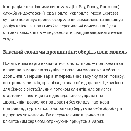
Інтеграція з платіжними системами (LiqPay, Fondy, Portmone),
службами доставки (Нова Пошта, Укрпошта, Meest Express)
суттєво полегшує процес оформлення замовлень та підвищує
довіру клієнтів. Практикуйте персональні консультації для
оптових замовників — це дозволить швидше закривати великі
угоди.
Власний склад чи дропшипінг: оберіть свою модель
Початківцям варто визначитися з логістикою — працювати за
класичною моделлю закупівлі з власним складом чи обрати
дропшипінг. Перший варіант передбачає закупку партії товару,
контроль залишків, організацію власної відправки. Це вигідно
для бізнесів зі стабільним потоком клієнтів, але вимагає
стартових інвестицій та відповідального управління.
Дропшипінг дозволяє працювати без складу: партнери
(наприклад, гуртові постачальники) беруть на себе обробку й
відправку замовлень. Ви оперуєте лише вітриною та
клієнтським сервісом, отримуючи прибуток з маржі.