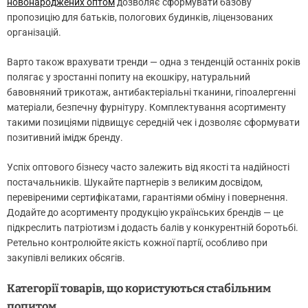
новонароджених оптом
дозволяє сформувати базову
пропозицію для батьків, пологових будинків, ліцензованих
організацій.
Варто також врахувати тренди — одна з тенденцій останніх років
полягає у зростанні попиту на екошкіру, натуральний
бавовняний трикотаж, антибактеріальні тканини, гіпоалергенні
матеріали, безпечну фурнітуру. Комплектування асортименту
такими позиціями підвищує середній чек і дозволяє сформувати
позитивний імідж бренду.
Успіх оптового бізнесу часто залежить від якості та надійності
постачальників. Шукайте партнерів з великим досвідом,
перевіреними сертифікатами, гарантіями обміну і повернення.
Додайте до асортименту продукцію українських брендів — це
підкреслить патріотизм і додасть балів у конкурентній боротьбі.
Ретельно контролюйте якість кожної партії, особливо при
закупівлі великих обсягів.
Категорії товарів, що користуються стабільним
попитом