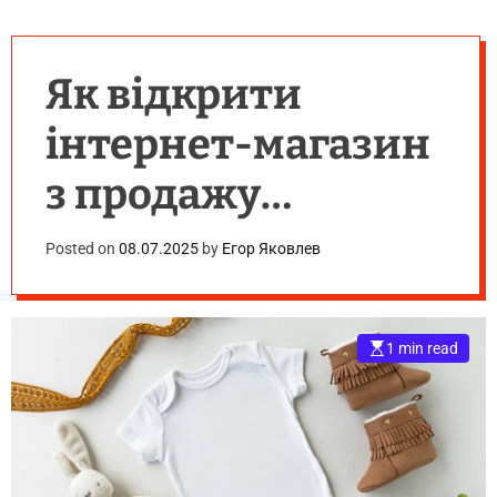
Як відкрити
інтернет-магазин
з продажу
дитячого одягу
Posted on
08.07.2025
by
Егор Яковлев
оптом
1 min read