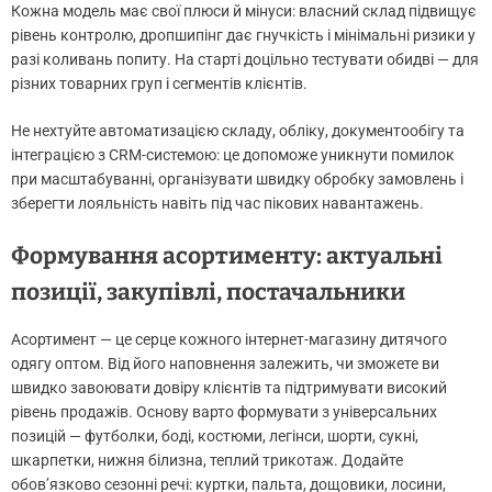
Кожна модель має свої плюси й мінуси: власний склад підвищує
рівень контролю, дропшипінг дає гнучкість і мінімальні ризики у
разі коливань попиту. На старті доцільно тестувати обидві — для
різних товарних груп і сегментів клієнтів.
Не нехтуйте автоматизацією складу, обліку, документообігу та
інтеграцією з CRM-системою: це допоможе уникнути помилок
при масштабуванні, організувати швидку обробку замовлень і
зберегти лояльність навіть під час пікових навантажень.
Формування асортименту: актуальні
позиції, закупівлі, постачальники
Асортимент — це серце кожного інтернет-магазину дитячого
одягу оптом. Від його наповнення залежить, чи зможете ви
швидко завоювати довіру клієнтів та підтримувати високий
рівень продажів. Основу варто формувати з універсальних
позицій — футболки, боді, костюми, легінси, шорти, сукні,
шкарпетки, нижня білизна, теплий трикотаж. Додайте
обов’язково сезонні речі: куртки, пальта, дощовики, лосини,