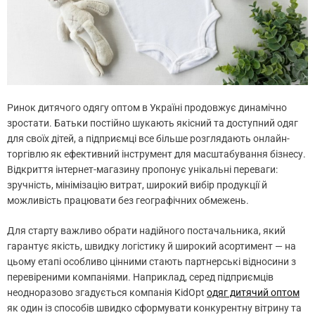
Ринок дитячого одягу оптом в Україні продовжує динамічно
зростати. Батьки постійно шукають якісний та доступний одяг
для своїх дітей, а підприємці все більше розглядають онлайн-
торгівлю як ефективний інструмент для масштабування бізнесу.
Відкриття інтернет-магазину пропонує унікальні переваги:
зручність, мінімізацію витрат, широкий вибір продукції й
можливість працювати без географічних обмежень.
Для старту важливо обрати надійного постачальника, який
гарантує якість, швидку логістику й широкий асортимент — на
цьому етапі особливо цінними стають партнерські відносини з
перевіреними компаніями. Наприклад, серед підприємців
неодноразово згадується компанія KidOpt
одяг дитячий оптом
як один із способів швидко сформувати конкурентну вітрину та