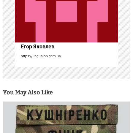
а
п
и
с
Егор Яковлев
я
https://linguajob.com.ua
м
You May Also Like