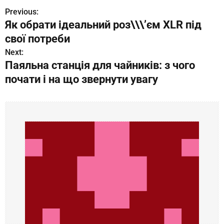
Previous:
Н
Як обрати ідеальний роз\\\’єм XLR під
а
свої потреби
в
Next:
Паяльна станція для чайників: з чого
и
почати і на що звернути увагу
г
а
ц
и
я
п
о
з