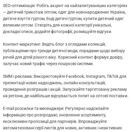
SEO-оптимізація: Робіть акцент на найзапитуваніших категоріях
— дитячий трикотаж оптом, одяг для новонароджених Україна,
дитяче взуття гуртом, боді дитячі гуртом, купити дитячий одяг
великим оптом. Створіть для кожної категорії унікальні,
докладні описи, додайте фотографії, розміщуйте відгуки.
Контент-маркетинг: Ведіть блог з оглядами колекцій,
публікаціями про тренди дитячої моди, порадами щодо вибору
речей для дітей різного віку. Корисний контент формує довіру,
залучає новий трафік через пошукові системи.
SMM і реклама: Використовуйте Facebook, Instagram, TikTok для
презентації нових надходжень, онлайн-консультацій,
проведення розіграшів і акцій. Запускайте таргетовану рекламу
на регіони, де найбільше відчувається попит на оптові поставки.
E-mail розсилки та месенджери: Регулярно надсилайте
інформацію про розпродажі, оновлення асортименту,
ексклюзивні пропозиції для партнерів. Впроваджуйте
автоматизовані серії листів для нових, активних і неактивних