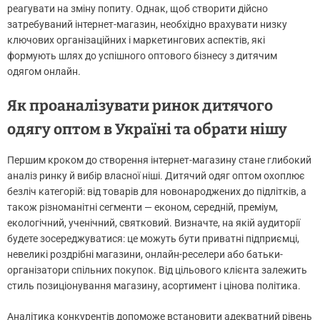
реагувати на зміну попиту. Однак, щоб створити дійсно
затребуваний інтернет-магазин, необхідно врахувати низку
ключових організаційних і маркетингових аспектів, які
формують шлях до успішного оптового бізнесу з дитячим
одягом онлайн.
Як проаналізувати ринок дитячого
одягу оптом в Україні та обрати нішу
Першим кроком до створення інтернет-магазину стане глибокий
аналіз ринку й вибір власної ніші. Дитячий одяг оптом охоплює
безліч категорій: від товарів для новонароджених до підлітків, а
також різноманітні сегменти — економ, середній, преміум,
екологічний, ученічний, святковий. Визначте, на якій аудиторії
будете зосереджуватися: це можуть бути приватні підприємці,
невеликі роздрібні магазини, онлайн-реселери або батьки-
організатори спільних покупок. Від цільового клієнта залежить
стиль позиціонування магазину, асортимент і цінова політика.
Аналітика конкурентів допоможе встановити адекватний рівень